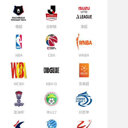
俄超
日职联
澳超
NBA
CBA
WNBA
WCBA
NBA-G
亚美超
亚洲杯
中U17
印尼甲