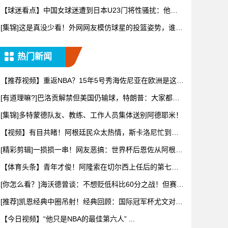
了长远而
【球迷看点】中国女球迷遭到日本U23门将性骚扰：他问
我要性感
[集锦]这是真没少看！外网网友模仿球星的投篮姿势，谁的
最有精
热门新闻
【推荐视频】重返NBA？15年5号秀海佐尼亚在欧洲是这样
打球
[有道理嘛?]巴洛贡解禁但美国仍输球，特朗普：大家都挺
高兴，
[集锦]多特蒙德队友、教练、工作人员集体送别阿德耶米！
【视频】有目共睹！阿根廷民众太热情，斯卡洛尼忙到停
不下来！
[精彩剪辑]一损损一串！网友恶搞：世界杯后恩佐从阿根廷
队回到
【体育头条】青年才俊！阿隆索在切尔西上任后的第七堂
训练课！
[你怎么看？]海沃德曾谈：不想贬低科比60分之战！但赛前
我们
[推荐]凯恩经典中圈吊射！经典回顾：国际冠军杯尤文对阵
热刺！
【今日视频】“他只是NBA的最佳第六人” ...