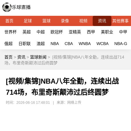
首页
足球
篮球
录像
视频
资讯
其他赛事
世界杯
英超
中超
欧冠杯
亚精英
西甲
美职业
中甲
俄超
日职联
澳超
NBA
CBA
WNBA
WCBA
NBA-G
首页
>
资讯
>
篮球新闻
>
[视频/集锦]NBA八年全勤，连续出战714
场，布里奇斯颠沛过后终圆梦
[视频/集锦]NBA八年全勤，连续出战
714场，布里奇斯颠沛过后终圆梦
时间：2026-06-16 17:48:01
|
来源：网络上传