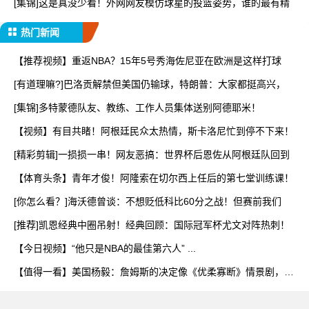
[集锦]这是真没少看！外网网友模仿球星的投篮姿势，谁的最有精
热门新闻
【推荐视频】重返NBA？15年5号秀海佐尼亚在欧洲是这样打球
[有道理嘛?]巴洛贡解禁但美国仍输球，特朗普：大家都挺高兴，
[集锦]多特蒙德队友、教练、工作人员集体送别阿德耶米！
【视频】有目共睹！阿根廷民众太热情，斯卡洛尼忙到停不下来！
[精彩剪辑]一损损一串！网友恶搞：世界杯后恩佐从阿根廷队回到
【体育头条】青年才俊！阿隆索在切尔西上任后的第七堂训练课！
[你怎么看？]海沃德曾谈：不想贬低科比60分之战！但赛前我们
[推荐]凯恩经典中圈吊射！经典回顾：国际冠军杯尤文对阵热刺！
【今日视频】“他只是NBA的最佳第六人” ...
【值得一看】美国杨毅：詹姆斯的决定像《优柔寡断》情景剧，为
成