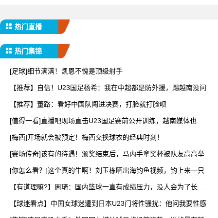
热门直播
热门集锦
[足球]细节满满！凯恩不愧是顶级射手
【推荐】自信！U23国足杨希：我在中超都是防外援，踢越南没问
【推荐】董路：看好中国队闯进决赛，打脸就打脸呗
[值得一看]直播吧现场直击U23国足赛前公开训练，越南媒体也
[梅西]开场就会被预定！梅西交换球衣的经典时刻！
[赛场传奇]该有的待遇！颁奖结束后，马内手拿奖杯被队友高高举
[你怎么看？]这个真的牛啊！刘玉栋晒出海钓鱼视频，钓上来一只
【有道理嘛?】周琦：国内篮球一直有成绩压力，没人会为了长远
而
【球迷看点】中国女球迷遭到日本U23门将性骚扰：他问我要性感